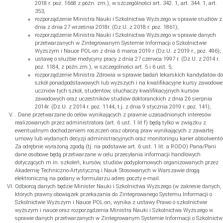
Email
2018 r. poz. 1668 z późn. zm.), w szczególności art. 342. 1, art. 344. 1, art.
353,
rozporządzenie Ministra Nauki i Szkolnictwa Wyższego w sprawie studiów z
dnia z dnia 27 września 2018r. (Dz.U. z 2018 r. poz. 1861);
rozporządzenie Ministra Nauki i Szkolnictwa Wyższego w sprawie danych
Obywatelstwo
przetwarzanych w Zintegrowanym Systemie Informacji o Szkolnictwie
Wyższym i Nauce POL-on z dnia 6 marca 2019 r (Dz.U. z 2019 r., poz. 496);
ustawę o służbie medycyny pracy z dnia 27 czerwca 1997 r. (Dz.U. z 2014 r.
poz. 1184, z późn.zm.), w szczególności art. 5 i 6 ust. 5;
rozporządzenie Ministra Zdrowia w sprawie badań lekarskich kandydatów do
szkół ponadpodstawowych lub wyższych i na kwalifikacyjne kursy zawodowe
uczniów tych szkół, studentów, słuchaczy kwalifikacyjnych kursów
zawodowych oraz uczestników studiów doktoranckich z dnia 26 sierpnia
2014r. (Dz.U. z 2014 r. poz. 1144, t.j. z dnia 9 stycznia 2019 r. poz. 141);
. Dane przetwarzane do celów wynikających z prawnie uzasadnionych interesów
realizowanych przez administratora (art. 6 ust. 1 lit f) będą tylko w związku z
ewentualnym dochodzeniem roszczeń oraz obroną praw wynikających z zawartej
umowy lub wydanych decyzji administracyjnych oraz monitoringu karier absolwentó
ie przez Akademię Techniczno-Artystyczną i Nauk Stosowanych w
Za odrębnie wyrażoną zgodą (tj. na podstawie art. 6 ust. 1 lit. a RODO) Pana/Pani
oczty elektronicznej (e-mail) w celu przesyłania informacji handlow
dane osobowe będą przetwarzane w celu przesyłania informacji handlowych
dotyczących m.in. szkoleń, kursów, studiów podyplomowych organizowanych przez
roniczną.
Szczegoły
Akademię Techniczno-Artystyczną i Nauk Stosowanych w Warszawie drogą
elektroniczną na podany w formularzu adres poczty e-mail.
Odbiorcą danych będzie Minister Nauki i Szkolnictwa Wyższego (w zakresie danych,
których prawny obowiązek przekazania do Zintegrowanego Systemu Informacji o
Szkolnictwie Wyższym i Nauce POL-on, wynika z ustawy Prawo o szkolnictwie
wyższym i nauce oraz rozporządzenia Ministra Nauki i Szkolnictwa Wyższego w
ZAPISZ SI
sprawie danych przetwarzanych w Zintegrowanym Systemie Informacji o Szkolnictw