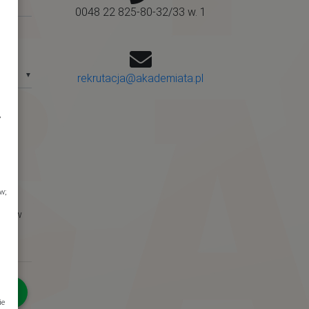
0048 22 825-80-32/33 w. 1
▼
rekrutacja@akademiata.pl
,
w;
ej, w
Ę
ie