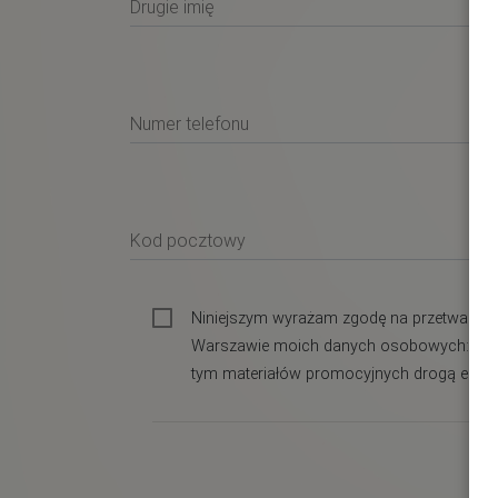
Drugie imię
Numer telefonu
Kod pocztowy
Niniejszym wyrażam zgodę na przetwarzan
Warszawie moich danych osobowych: adres p
tym materiałów promocyjnych drogą elekt