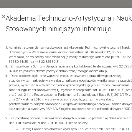
×
EKRUTACJA ON-LINE A
Akademia Techniczno-Artystyczna i Nauk
Stosowanych
niniejszym informuje:
KADEMICKI 2025/26 semestr 
Administratorem danych osobowych jest Akademia Techniczno-Artystyczna i Nauk
Stosowanych w Warszawie, dane kontaktowe: adres: ul. Olszewska 12, 00-792
Warszawa, adres poczty elektronicznej (e-mail): rektorat@akademiata.pl, tel. +48 22
825 80 34/35; fax +48 22 825 80 31;
. Z Inspektorem Ochrony Danych można się kontaktować telefonicznie: +48 22 825 8
Rejestracja w systemie i dane kontaktowe
32 lub za pośrednictwem poczty elektronicznej: rodo@akademiata.pl;
. Dane osobowe będą przetwarzane w celu zapewnienia prawidłowego przebiegu
studiów (w tym zakresie w związku z realizacją obowiązków wynikających z przepis
prawa), wypełniania wzajemnych obowiązków wynikających z umowy, prowadzenia
monitoringu karier absolwentów, tj. zgodnie z przepisami art. 6 ust. 1 lit c, e i f , ora
art. 9 ust. 2 lit. b Rozporządzenia Parlamentu Europejskiego i Rady (UE) 2016/679 z
dnia 27 kwietnia 2016 r. w sprawie ochrony osób fizycznych w związku z
Nazwisko
przetwarzaniem danych osobowych i w sprawie swobodnego przepływu takich danyc
oraz uchylenia dyrektywy 95/46/WE (ogólne rozporządzenie o ochronie danych / RODO
;
. Za podstawę prawną przetwarzania danych w oparciu o przesłankę określoną w art.
ust. 1 lit. c oraz art. 9 ust. 2 lit. b RODO uznać należy:
ustawę Prawo o szkolnictwie wyższym i nauce z dnia 20 lipca 2018 r. (Dz.U.